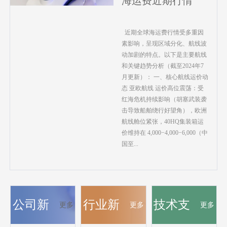
海运费近期行情
近期全球海运费行情受多重因
素影响，呈现区域分化、航线波
动加剧的特点。以下是主要航线
和关键趋势分析（截至2024年7
月更新）： 一、核心航线运价动
态 亚欧航线 运价高位震荡：受
红海危机持续影响（胡塞武装袭
击导致船舶绕行好望角），欧洲
航线舱位紧张，40HQ集装箱运
价维持在 4,000−4,000−6,000（中
国至...
公司新
行业新
技术支
更多
更多
更多