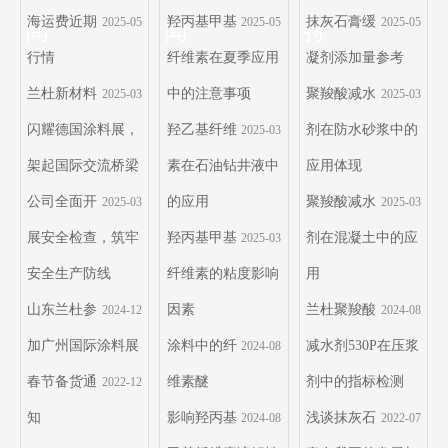
海运费近期
羟丙基甲基
抹灰石膏缓
2025-05
2025-05
2025-05
闻
闻
持
行情
纤维素在夏季应用
凝剂添加量参考
兰杜新材料
中的注意事项
聚羧酸减水
2025-03
2025-03
闪耀德国涂料展，
羟乙基纤维
剂在防水砂浆中的
2025-03
架起国际交流桥梁
素在石油钻井液中
应用体现
公司全面开
的应用
聚羧酸减水
2025-03
2025-03
展安全检查，筑牢
羟丙基甲基
剂在混凝土中的应
2025-03
安全生产防线
纤维素的粘度影响
用
山东兰杜参
因素
兰杜聚羧酸
2024-12
2024-08
加广州国际涂料展
涂料中的纤
减水剂530P在压浆
2024-08
春节备货通
维素醚
剂中的指标检测
2022-12
知
影响羟丙基
浅谈抹灰石
2024-08
2022-07