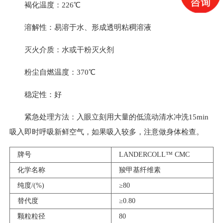
褐化温度：226℃
溶解性：易溶于水、形成透明粘稠溶液
灭火介质：水或干粉灭火剂
粉尘自燃温度：370℃
稳定性：好
紧急处理方法：入眼立刻用大量的低流动清水冲洗15min
吸入即时呼吸新鲜空气，如果吸入较多，注意做身体检查。
牌号
LANDERCOLL™ CMC
化学名称
羧甲基纤维素
纯度/(%)
≥80
替代度
≥0.80
颗粒粒径
80