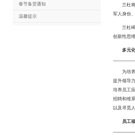
春节备货通知
兰杜
军人身份
温馨提示
兰杜
创新性思
多元
为培
提升领导
培养员工
招聘和维
以及寻觅
员工