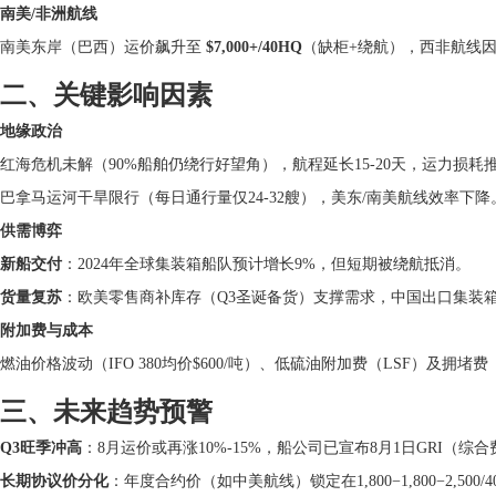
南美/非洲航线
南美东岸（巴西）运价飙升至
$7,000+/40HQ
（缺柜+绕航），西非航线因
二、关键影响因素
地缘政治
红海危机未解（90%船舶仍绕行好望角），航程延长15-20天，运力损耗
巴拿马运河干旱限行（每日通行量仅24-32艘），美东/南美航线效率下降
供需博弈
新船交付
：2024年全球集装箱船队预计增长9%，但短期被绕航抵消。
货量复苏
：欧美零售商补库存（Q3圣诞备货）支撑需求，中国出口集装箱运
附加费与成本
燃油价格波动（IFO 380均价$600/吨）、低硫油附加费（LSF）及
三、未来趋势预警
Q3旺季冲高
：8月运价或再涨10%-15%，船公司已宣布8月1日GRI（综合费率上
长期协议价分化
：年度合约价（如中美航线）锁定在1,800−1,800−2,50