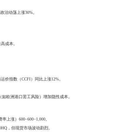
政治动荡上涨30%。
推高成本。
。
价指数（CCFI）同比上涨12%。
拥堵费（如欧洲港口罢工风险）增加隐性成本。
涨）600−600−1,000。
0/40HQ，但现货市场波动剧烈。