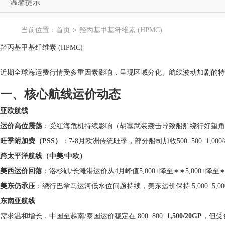
温馨提示
当前位置：
首页
羟丙基甲基纤维素 (HPMC)
羟丙基甲基纤维素 (HPMC)
近期全球海运费行情受多重因素影响，呈现区域分化、航线波动加剧的特点
一、核心航线运价动态
亚欧航线
运价高位震荡
：受红海危机持续影响（胡塞武装袭击导致船舶绕行好望角），欧洲
旺季附加费（PSS）
：7-8月欧洲传统旺季，部分船司加收500−500−1,00
跨太平洋航线（中美/中欧）
美西运价回落
：洛杉矶/长滩港运价从4月峰值5,000+降至∗∗5,000+降至∗
美东仍承压
：绕行巴拿马运河低水位问题持续，美东运价保持 5,000−5,00
东南亚航线
需求温和增长，中国至越南/泰国运价稳定在 800−800−
1,500/20GP
，但受