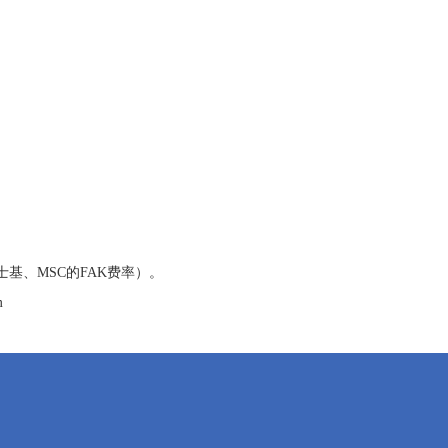
基、MSC的FAK费率）。
m