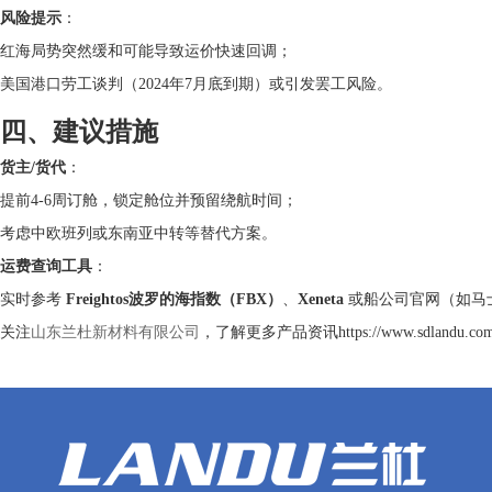
风险提示
：
红海局势突然缓和可能导致运价快速回调；
美国港口劳工谈判（2024年7月底到期）或引发罢工风险。
四、建议措施
货主/货代
：
提前4-6周订舱，锁定舱位并预留绕航时间；
考虑中欧班列或东南亚中转等替代方案。
运费查询工具
：
实时参考
Freightos波罗的海指数（FBX）
、
Xeneta
或船公司官网（如马士
关注
山东兰杜新材料有限公司
，了解更多产品资讯https://www.sdlandu.co