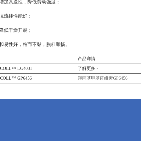
增加泵送性，降低劳动强度；
抗流挂性能好；
降低干燥开裂；
和易性好，粘而不黏，脱杠顺畅。
产品详情
COLL™ LG4031
了解更多··
COLL™ GP6456
羟丙基甲基纤维素GP6456