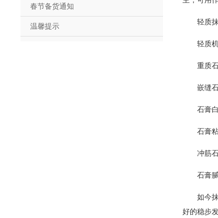
主，可用
春节备货通知
轻质
温馨提示
轻质
重质
嵌缝
石膏
石膏
冲筋
石膏
如今
好的稳步