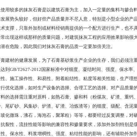
上使用较多的抹灰石膏是以建筑石膏为主，加入一定量的集料与掺合
用发展势头较好，但好些产品质量并不尽人意，特别是小型企业的产
技术支撑，只靠外加剂或材料经销商提供的一个配方进行生产，也不
经常出现这样或那样的质量问题，对建筑抹灰工程的应用效果影响很
的潜在危险，因此我们对抹灰石膏的品质一定要加倍关注。
石膏建材的健康发展，为了石膏基砂浆生产企业的生存，我们必须注
达到GB/T2627-2012国家标准中对细度、凝结时间、强度、保
挂性、施工操作性、和易性、附着粘结性、粘度等相关性能，生产理
进行优化选择，如对生产设备的选择、合理工艺的选择、对产品质量
材料的选择需注重对原料，如熟石膏、掺和料（粉煤灰、矿渣、重钙
砂、尾矿砂、风集砂、炉渣、矿渣、冶炼渣等）的细度、级配、含泥
，玻化微珠，沸石，海泡石，聚苯粒）等等，都要经过反复调整，对
、抗裂性，流挂性能等影响的兼容性和掺量要求，添加外加剂特别是
工性、保水性、料浆增稠性、强度、粘结性能的影响，还有辅助外加