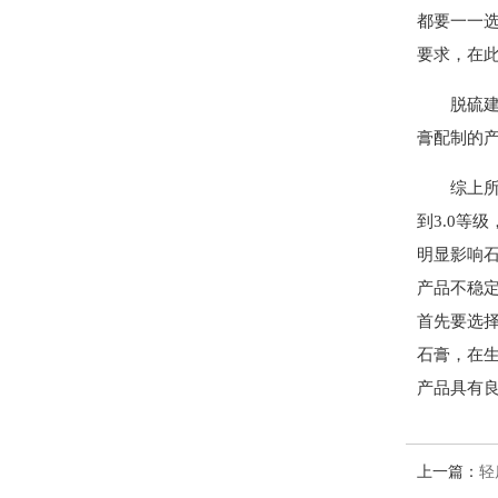
都要一一
要求，在
脱硫
膏配制的
综上所
到3.0等
明显影响
产品不稳
首先要选
石膏，在
产品具有
上一篇：
轻