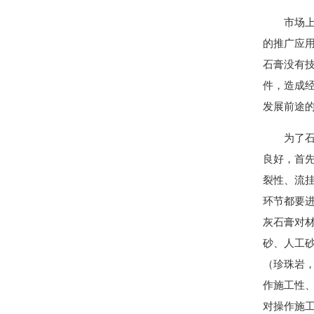
市场
的推广应
石膏没有
件，造成
发展前途
为了
良好，首先
裂性、流
环节都要
灰石膏对
砂、人工
（珍珠岩
作施工性
对操作施