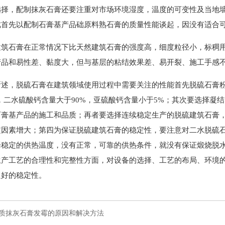
选择，配制抹灰石膏还要注重对市场环境湿度，温度的可变性及当地
此首先以配制石膏基产品础原料熟石膏的质量性能谈起，因没有适合
建筑石膏在正常情况下比天然建筑石膏的强度高，细度粒径小，标稠
产品和易性差、黏度大，但与基层的粘结效果差、易开裂、施工手感
述，脱硫石膏在建筑领域使用过程中需要关注的性能首先脱硫石膏粉的自身
级，二水硫酸钙含量大于90%，亚硫酸钙含量小于5%；其次要选择
石膏基产品的施工和品质；再者要选择连续稳定生产的脱硫建筑石膏
定因素增大；第四为保证脱硫建筑石膏的稳定性，要注意对二水脱硫
择稳定的供热温度，没有正常，可靠的供热条件，就没有保证煅烧脱
生产工艺的合理性和完整性方面，对设备的选择、工艺的布局、环境
良好的稳定性。
质抹灰石膏发霉的原因和解决方法