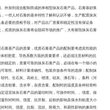
料、外加剂混合配制而成的单相型抹灰石膏产品。石膏基砂浆
品，一些人对石膏的基本特性了解和认识不够，生产配置抹灰
具备必要的质检手段，对产品出厂质量和稳定性没有保证条
大，劣质的抹灰石膏将会阻碍市场的推广，大有摧毁抹灰石膏
重石膏基产品的质量，优质石膏基产品的配制要考虑其性能的
水率、体积密度、导热系数方面的质量要求，还必须注意材料的抗
想的稳定的，质量可靠的抹灰石膏产品，必须在每一个细小的
的可靠性、材料计量准确性、包装存放条件等的选择；配制抹
、轻钙、生石灰、高岭土、锂渣、硅灰、沸石等）、集料（河
量或含粉量、含水率，杂质含量、配制时的温度及各种轻骨料
确定适宜抹灰石膏产品的凝结时间，可操作时间、、强度、操
缓凝剂对时间、强度、抗开裂、起粉的影响及保水剂粘度大小
剂对时间、强度、抗裂、流挂、附着力、和易性影响的兼容性